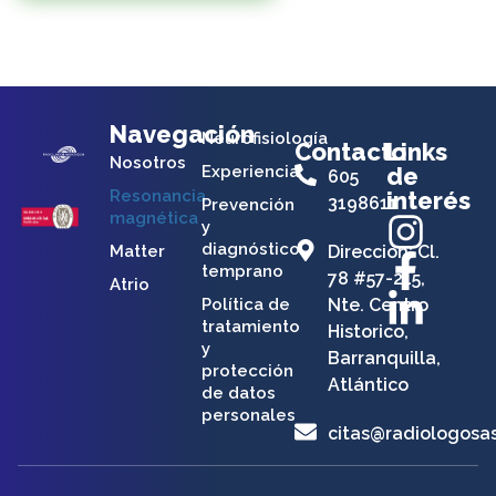
Navegación
Neurofisiología
Contacto
Links
Nosotros
Experiencia
de
605
Resonancia
interés
3198611
Prevención
magnética
y
diagnóstico
Matter
Dirección: Cl.
temprano
78 #57-215,
Atrio
Política de
Nte. Centro
tratamiento
Historico,
y
Barranquilla,
protección
Atlántico
de datos
personales
citas@radiologosa